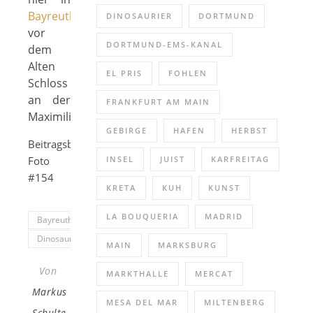
Bayreuth
DINOSAURIER
DORTMUND
vor
DORTMUND-EMS-KANAL
dem
Alten
EL PRIS
FOHLEN
Schloss
an der
FRANKFURT AM MAIN
Maximilianstraße.
GEBIRGE
HAFEN
HERBST
Beitragsbild:
INSEL
JUIST
KARFREITAG
Foto
#154
KRETA
KUH
KUNST
LA BOUQUERIA
MADRID
Bayreuth
Dinosaurier
MAIN
MARKSBURG
Von
MARKTHALLE
MERCAT
Markus
MESA DEL MAR
MILTENBERG
Schulte