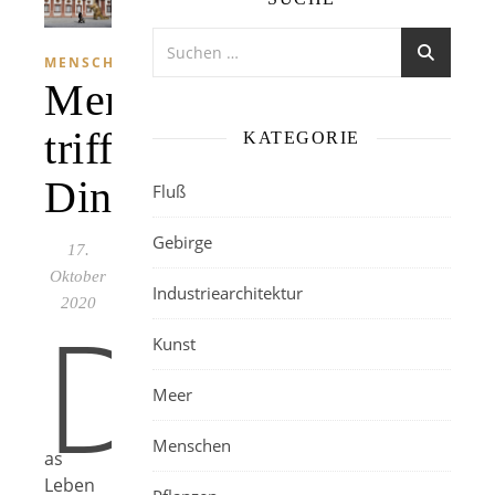
MENSCHEN
Mensch
trifft
KATEGORIE
Dinosaurier
Fluß
Gebirge
17.
Oktober
Industriearchitektur
2020
D
Kunst
Meer
Menschen
as
Leben