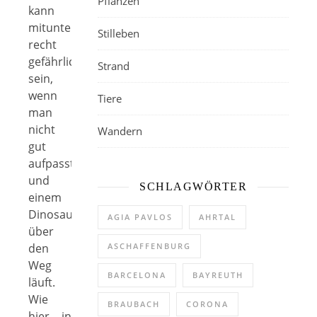
Pflanzen
kann
mitunter
Stilleben
recht
gefährlich
Strand
sein,
wenn
Tiere
man
nicht
Wandern
gut
aufpasst
und
SCHLAGWÖRTER
einem
Dinosaurier
AGIA PAVLOS
AHRTAL
über
ASCHAFFENBURG
den
Weg
BARCELONA
BAYREUTH
läuft.
Wie
BRAUBACH
CORONA
hier in