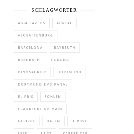
SCHLAGWÖRTER
AGIA PAVLOS
AHRTAL
ASCHAFFENBURG
BARCELONA
BAYREUTH
BRAUBACH
CORONA
DINOSAURIER
DORTMUND
DORTMUND-EMS-KANAL
EL PRIS
FOHLEN
FRANKFURT AM MAIN
GEBIRGE
HAFEN
HERBST
INSEL
JUIST
KARFREITAG