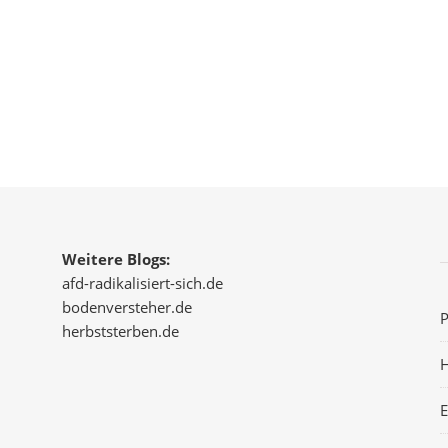
Weitere Blogs:
afd-radikalisiert-sich.de
bodenversteher.de
P
herbststerben.de
H
E