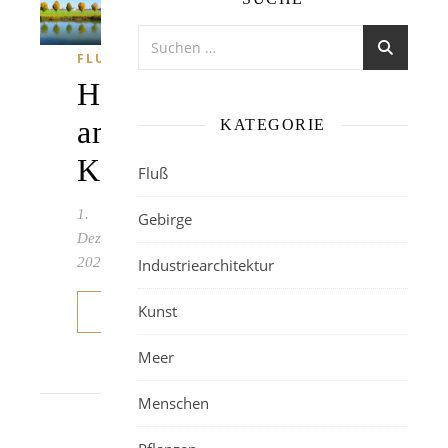
FLUSS
Herbst
am
KATEGORIE
Kanal
Fluß
1.
Gebirge
Dezember
2020
Industriearchitektur
Kunst
WEITERLESEN
Meer
Menschen