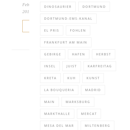
Februar
DINOSAURIER
DORTMUND
2019
DORTMUND-EMS-KANAL
WEITERLESEN
EL PRIS
FOHLEN
FRANKFURT AM MAIN
GEBIRGE
HAFEN
HERBST
INSEL
JUIST
KARFREITAG
KRETA
KUH
KUNST
LA BOUQUERIA
MADRID
MAIN
MARKSBURG
MARKTHALLE
MERCAT
MESA DEL MAR
MILTENBERG