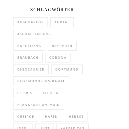
SCHLAGWÖRTER
AGIA PAVLOS
AHRTAL
ASCHAFFENBURG
BARCELONA
BAYREUTH
BRAUBACH
CORONA
DINOSAURIER
DORTMUND
DORTMUND-EMS-KANAL
EL PRIS
FOHLEN
FRANKFURT AM MAIN
GEBIRGE
HAFEN
HERBST
INSEL
JUIST
KARFREITAG