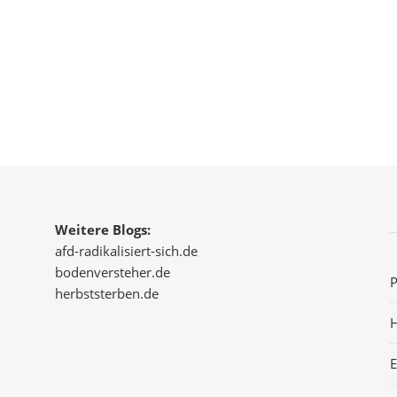
Weitere Blogs:
afd-radikalisiert-sich.de
bodenversteher.de
P
herbststerben.de
H
E