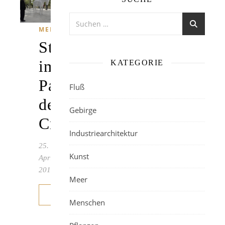
MENSCHEN
Statue
im
KATEGORIE
Palacio
Fluß
de
Gebirge
Cristal
Industriearchitektur
25.
Kunst
April
2019
Meer
WEITERLESEN
Menschen