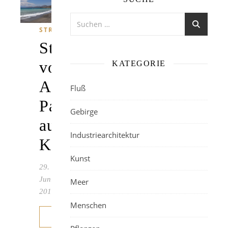
STRAND
Strand
von
KATEGORIE
Agia
Fluß
Pavlos
Gebirge
auf
Industriearchitektur
Kreta
Kunst
29.
Juni
Meer
2016
Menschen
WEITERLESEN