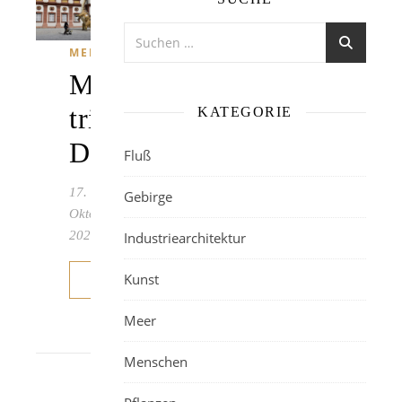
MENSCHEN
Mensch
trifft
KATEGORIE
Dinosaurier
Fluß
17.
Gebirge
Oktober
2020
Industriearchitektur
Kunst
WEITERLESEN
Meer
Menschen