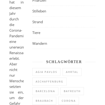
Pflanzen
hat in
diesem
Stilleben
Jahr
durch
Strand
die
Corona-
Tiere
Pandemie
eine
Wandern
unerwünschte
Renaissance
erlebt.
SCHLAGWÖRTER
Aber
nicht
AGIA PAVLOS
AHRTAL
nur
Menschen
ASCHAFFENBURG
setzten
BARCELONA
BAYREUTH
sie ein,
um der
BRAUBACH
CORONA
Gefahr