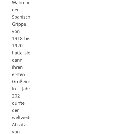
Während
der
Spanischen
Grippe
von
1918 bis
1920
hatte sie
dann
ihren
ersten
Großeinsatz.
In Jahr
202
dürfte
der
weltweite
Absatz
von