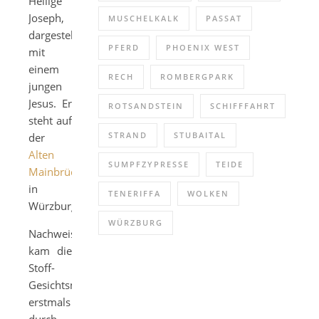
Heilige
Joseph,
MUSCHELKALK
PASSAT
dargestellt
PFERD
PHOENIX WEST
mit
einem
RECH
ROMBERGPARK
jungen
Jesus. Er
ROTSANDSTEIN
SCHIFFFAHRT
steht auf
STRAND
STUBAITAL
der
Alten
SUMPFZYPRESSE
TEIDE
Mainbrücke
in
TENERIFFA
WOLKEN
Würzburg.
WÜRZBURG
Nachweislich
kam die
Stoff-
Gesichtsmaske
erstmals
durch