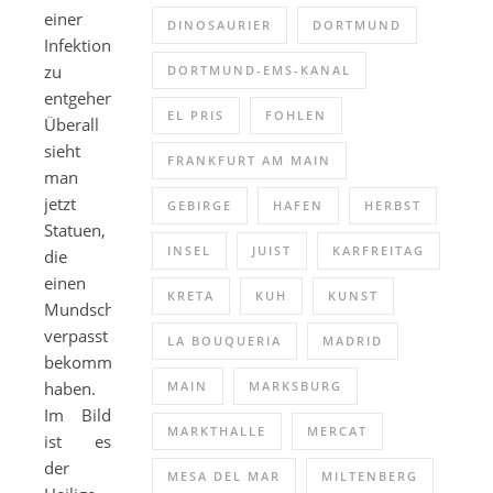
einer
DINOSAURIER
DORTMUND
Infektion
zu
DORTMUND-EMS-KANAL
entgehen.
EL PRIS
FOHLEN
Überall
sieht
FRANKFURT AM MAIN
man
jetzt
GEBIRGE
HAFEN
HERBST
Statuen,
INSEL
JUIST
KARFREITAG
die
einen
KRETA
KUH
KUNST
Mundschutz
verpasst
LA BOUQUERIA
MADRID
bekommen
haben.
MAIN
MARKSBURG
Im Bild
MARKTHALLE
MERCAT
ist es
der
MESA DEL MAR
MILTENBERG