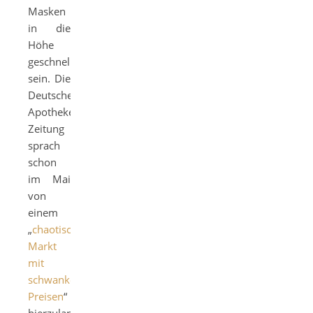
Masken
in die
Höhe
geschnellt
sein. Die
Deutsche
Apotheker-
Zeitung
sprach
schon
im Mai
von
einem
„
chaotischen
Markt
mit
schwankenden
Preisen
“
hierzulande.