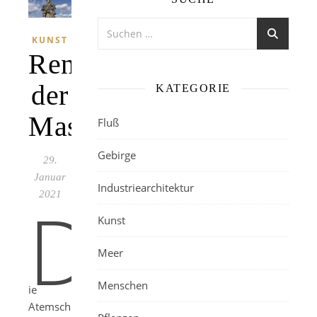
KUNST
Renaissance
der
KATEGORIE
Maske
Fluß
Gebirge
29.
Januar
Industriearchitektur
2021
D
Kunst
Meer
Menschen
ie
Atemschutzmaske