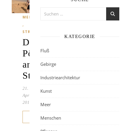
MENSCHEN
,
STRAND
KATEGORIE
Dicke
Fluß
Pötte
am
Gebirge
Strand
Industriearchitektur
21.
Kunst
April
2019
Meer
WEITERLESEN
Menschen